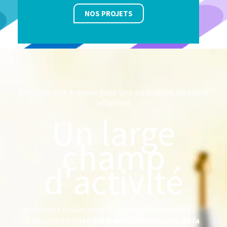
NOS PROJETS
Valoriser nos travaux pour des stratégies de santé
adaptées
Un large
champ
d'activité
Nos projets études portent sur des domaines très
variés explorant
les différentes dimensions de la