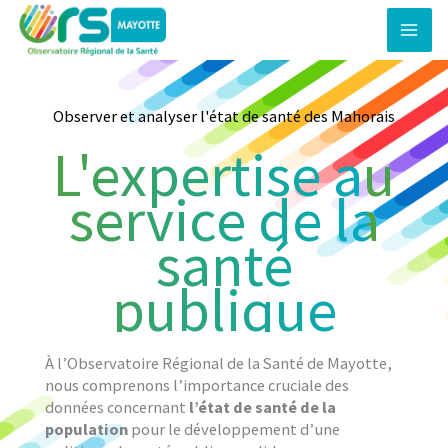
Aller
au
contenu
Observer et analyser l'état de santé des Mahorais
L'expertise au
service de la
santé
publique
À l’Observatoire Régional de la Santé de Mayotte,
nous comprenons l’importance cruciale des
données concernant
l’état de santé de la
population
pour le développement d’une