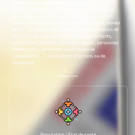
santé et de ses déterminants
: études
épidémiologiques (sida, cancers, maladies cardio-
vasculaires…), sur des facteurs de risque (alcool,
tabac, toxicomanie, environnement, travail, modes
de vie…), travaux sur l’offre et la consommation de
soins, sur des populations spécifiques (enfants,
adolescents, femmes, personnes âgées, personnes
handicapées, personnes en situation de
vulnérabilité…), évaluations d’actions ou de
structures.
Population / État de santé