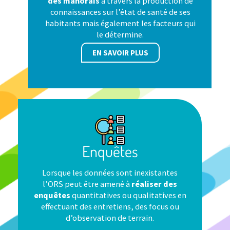
des mahorais
à travers la production de
connaissances sur l’état de santé de ses
habitants mais également les facteurs qui
le détermine.
EN SAVOIR PLUS
Enquêtes
Lorsque les données sont inexistantes
l’ORS peut être amené à
réaliser des
enquêtes
quantitatives ou qualitatives en
effectuant des entretiens, des focus ou
d’observation de terrain.