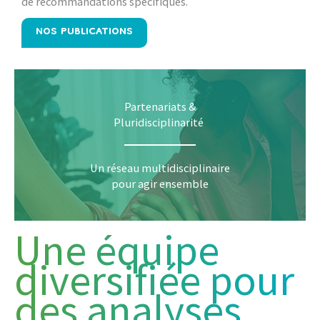
de recommandations spécifiques.
NOS PUBLICATIONS
Partenariats &
Pluridisciplinarité
Un réseau multidisciplinaire
pour agir ensemble
Une équipe
diversifiée pour
des analyses