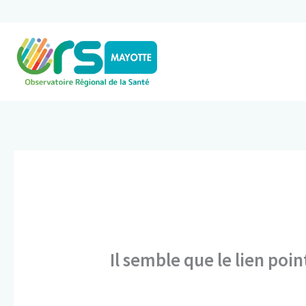
Aller
au
contenu
Il semble que le lien poin