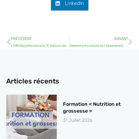
LinkedIn
Précédent
Su
PRÉCÉDENT
SUIVANT
L’ORS Mayotte lance la 3ᵉ édition de l’étude EpiMay 2026
Semaine mondiale de l’allaitement maternel 2026
Articles récents
Formation « Nutrition et
grossesse »
31 Juillet 2026